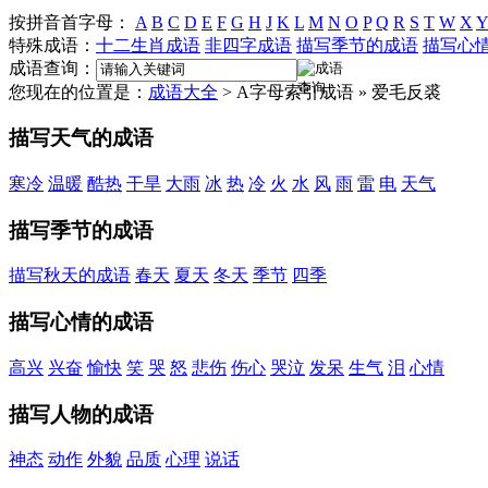
按拼音首字母：
A
B
C
D
E
F
G
H
J
K
L
M
N
O
P
Q
R
S
T
W
X
Y
特殊成语：
十二生肖成语
非四字成语
描写季节的成语
描写心
成语查询：
您现在的位置是：
成语大全
> A字母索引成语 » 爱毛反裘
描写天气的成语
寒冷
温暖
酷热
干旱
大雨
冰
热
冷
火
水
风
雨
雷
电
天气
描写季节的成语
描写秋天的成语
春天
夏天
冬天
季节
四季
描写心情的成语
高兴
兴奋
愉快
笑
哭
怒
悲伤
伤心
哭泣
发呆
生气
泪
心情
描写人物的成语
神态
动作
外貌
品质
心理
说话