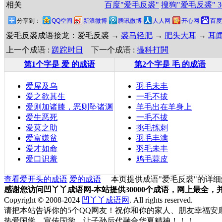
相关
百度"爱毛反裘"
搜狗"爱毛反裘"
分享到：
QQ空间
新浪微博
腾讯微博
人人网
开心网
百度
爱毛反裘成语接龙：爱毛反裘 →
裘马轻肥
→
肥头大耳
→
耳
上一个成语 :
蹉跎时日
下一个成语 :
撮科打閧
第1个字是 爱 的成语
第2个字是 毛 的成语
爱屋及乌
羽毛未丰
爱之欲其生
一毛不拔
爱则加诸膝，恶则坠诸渊
羊毛出在羊身上
爱生恶死
一毛不拔
爱莫之助
挑毛拣刺
爱富嫌贫
羽毛丰满
爱才如命
羽毛未丰
爱口识羞
鸡毛蒜皮
查看爱开头的成语
爱的成语
本页提供成语"爱毛反裘"的详细
感谢您访问凹丫丫成语网-本站提供30000个成语，网上最全
Copyright © 2008-2024
凹丫丫成语网
. All rights reserved.
请把本站告诉你的5个QQ网友！祝你和你的家人、朋友幸福安康!
热爱国学，宣传国学，让子孙后代融合华夏精神！！！