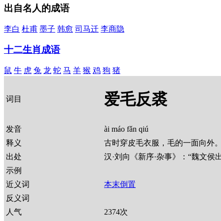
出自名人的成语
李白
杜甫
墨子
韩愈
司马迁
李商隐
十二生肖成语
鼠
牛
虎
兔
龙
蛇
马
羊
猴
鸡
狗
猪
爱毛反裘
词目
发音
ài máo fǎn qiú
释义
古时穿皮毛衣服，毛的一面向外
出处
汉·刘向《新序·杂事》：“魏文侯
示例
近义词
本末倒置
反义词
人气
2374
次