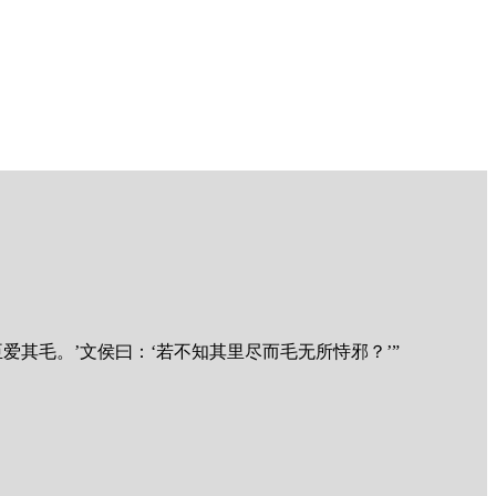
爱其毛。’文侯曰：‘若不知其里尽而毛无所恃邪？’”