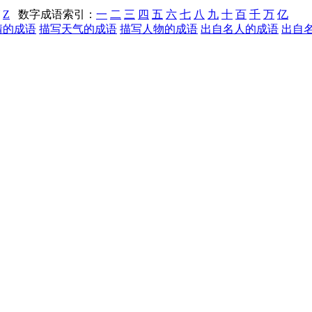
Z
数字成语索引：
一
二
三
四
五
六
七
八
九
十
百
千
万
亿
情的成语
描写天气的成语
描写人物的成语
出自名人的成语
出自