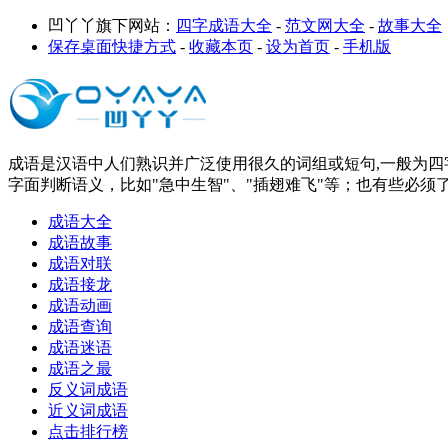
凹丫丫旗下网站：
四字成语大全
-
范文网大全
-
故事大全
保存桌面快捷方式
-
收藏本页
-
设为首页
-
手机版
成语是汉语中人们熟识并广泛使用很久的词组或短句,一般为四字
字面判断语义，比如"急中生智"、"插翅难飞"等；也有些必须
成语大全
成语故事
成语对联
成语接龙
成语动画
成语查询
成语迷语
成语之最
反义词成语
近义词成语
点击排行榜