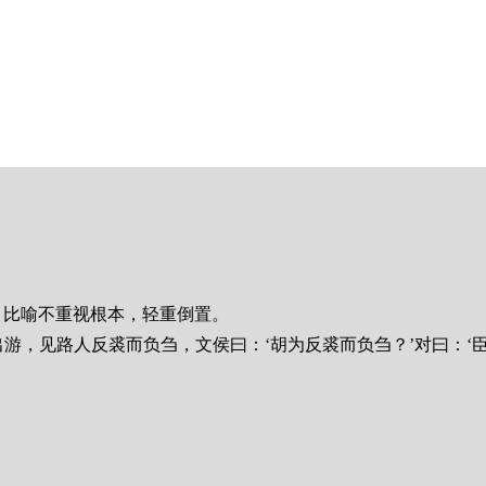
。比喻不重视根本，轻重倒置。
出游，见路人反裘而负刍，文侯曰：‘胡为反裘而负刍？’对曰：‘臣