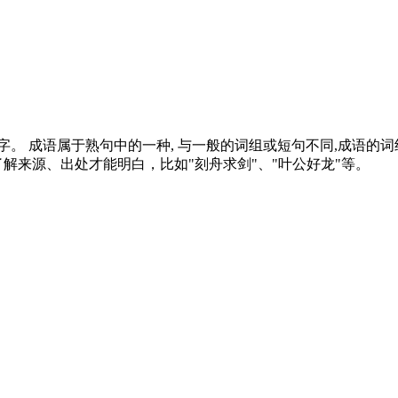
。 成语属于熟句中的一种, 与一般的词组或短句不同,成语的
了解来源、出处才能明白，比如"刻舟求剑"、"叶公好龙"等。