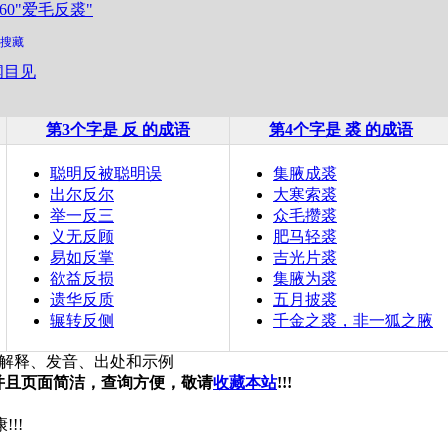
360"爱毛反裘"
搜藏
闻目见
第3个字是 反 的成语
第4个字是 裘 的成语
聪明反被聪明误
集腋成裘
出尔反尔
大寒索裘
举一反三
众毛攒裘
义无反顾
肥马轻裘
易如反掌
吉光片裘
欲益反损
集腋为裘
遗华反质
五月披裘
辗转反侧
千金之裘，非一狐之腋
解释、发音、出处和示例
，并且页面简洁，查询方便，敬请
收藏本站
!!!
!!