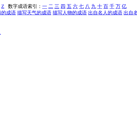
Z
数字成语索引：
一
二
三
四
五
六
七
八
九
十
百
千
万
亿
情的成语
描写天气的成语
描写人物的成语
出自名人的成语
出自
人