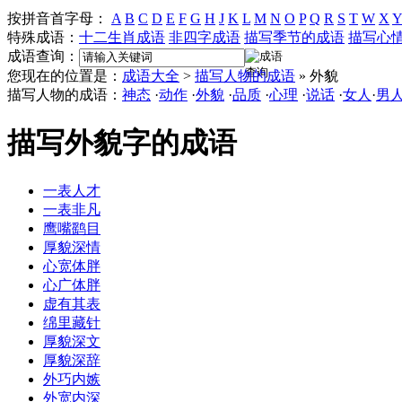
按拼音首字母：
A
B
C
D
E
F
G
H
J
K
L
M
N
O
P
Q
R
S
T
W
X
Y
特殊成语：
十二生肖成语
非四字成语
描写季节的成语
描写心
成语查询：
您现在的位置是：
成语大全
>
描写人物的成语
» 外貌
描写人物的成语：
神态
·
动作
·
外貌
·
品质
·
心理
·
说话
·
女人
·
男
描写外貌字的成语
一表人才
一表非凡
鹰嘴鹞目
厚貌深情
心宽体胖
心广体胖
虚有其表
绵里藏针
厚貌深文
厚貌深辞
外巧内嫉
外宽内深