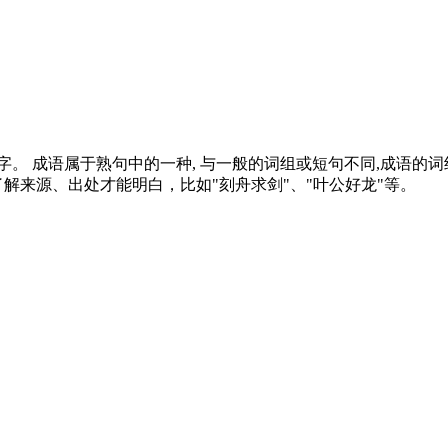
。 成语属于熟句中的一种, 与一般的词组或短句不同,成语的
了解来源、出处才能明白，比如"刻舟求剑"、"叶公好龙"等。