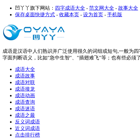
凹丫丫旗下网站：
四字成语大全
-
范文网大全
-
故事大全
保存桌面快捷方式
-
收藏本页
-
设为首页
-
手机版
成语是汉语中人们熟识并广泛使用很久的词组或短句,一般为四字
字面判断语义，比如"急中生智"、"插翅难飞"等；也有些必须
成语大全
成语故事
成语对联
成语接龙
成语动画
成语查询
成语迷语
成语之最
反义词成语
近义词成语
点击排行榜