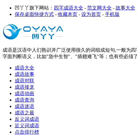
凹丫丫旗下网站：
四字成语大全
-
范文网大全
-
故事大全
保存桌面快捷方式
-
收藏本页
-
设为首页
-
手机版
成语是汉语中人们熟识并广泛使用很久的词组或短句,一般为四字
字面判断语义，比如"急中生智"、"插翅难飞"等；也有些必须
成语大全
成语故事
成语对联
成语接龙
成语动画
成语查询
成语迷语
成语之最
反义词成语
近义词成语
点击排行榜