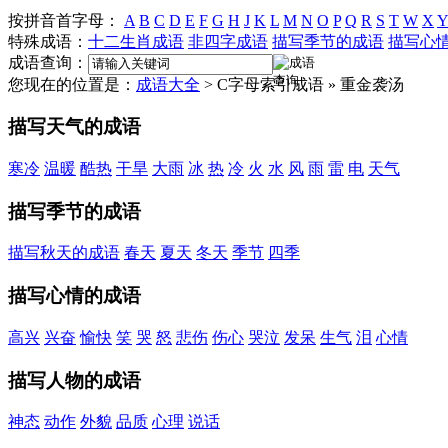
按拼音首字母：
A
B
C
D
E
F
G
H
J
K
L
M
N
O
P
Q
R
S
T
W
X
Y
特殊成语：
十二生肖成语
非四字成语
描写季节的成语
描写心
成语查询：
您现在的位置是：
成语大全
> C字母索引成语 » 重金袭汤
描写天气的成语
寒冷
温暖
酷热
干旱
大雨
冰
热
冷
火
水
风
雨
雷
电
天气
描写季节的成语
描写秋天的成语
春天
夏天
冬天
季节
四季
描写心情的成语
高兴
兴奋
愉快
笑
哭
怒
悲伤
伤心
哭泣
发呆
生气
泪
心情
描写人物的成语
神态
动作
外貌
品质
心理
说话