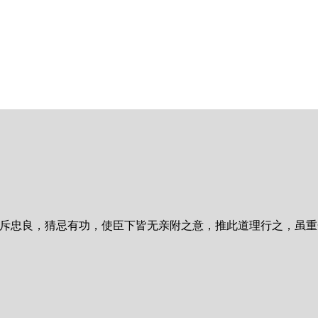
。
疏斥忠良，猜忌有功，使臣下皆无亲附之意，推此道理行之，虽重