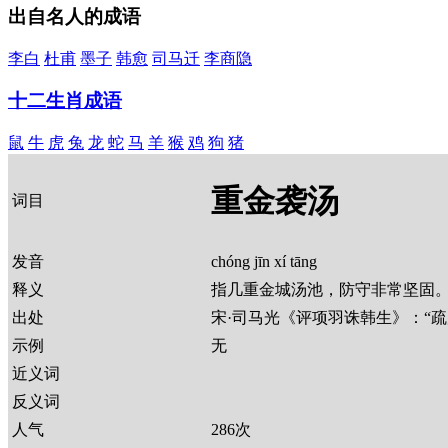
出自名人的成语
李白
杜甫
墨子
韩愈
司马迁
李商隐
十二生肖成语
鼠
牛
虎
兔
龙
蛇
马
羊
猴
鸡
狗
猪
重金袭汤
词目
发音
chóng jīn xí tāng
释义
指几重金城汤池，防守非常坚固
出处
宋·司马光《评项羽诛韩生》：“
示例
无
近义词
反义词
人气
286
次