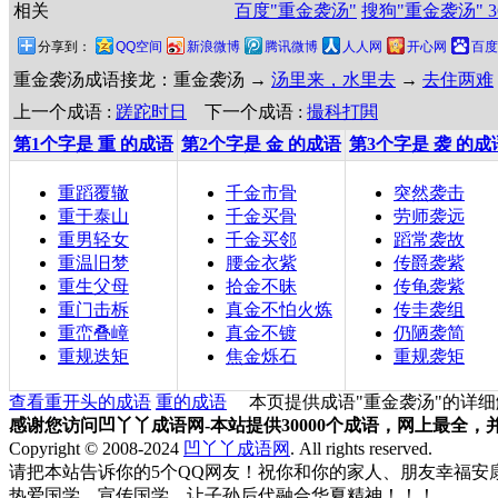
相关
百度"重金袭汤"
搜狗"重金袭汤"
分享到：
QQ空间
新浪微博
腾讯微博
人人网
开心网
百度
重金袭汤成语接龙：重金袭汤 →
汤里来，水里去
→
去住两难
上一个成语 :
蹉跎时日
下一个成语 :
撮科打閧
第1个字是 重 的成语
第2个字是 金 的成语
第3个字是 袭 的成
重蹈覆辙
千金市骨
突然袭击
重于泰山
千金买骨
劳师袭远
重男轻女
千金买邻
蹈常袭故
重温旧梦
腰金衣紫
传爵袭紫
重生父母
拾金不昧
传龟袭紫
重门击柝
真金不怕火炼
传圭袭组
重峦叠嶂
真金不镀
仍陋袭简
重规迭矩
焦金烁石
重规袭矩
查看重开头的成语
重的成语
本页提供成语"重金袭汤"的详细
感谢您访问凹丫丫成语网-本站提供30000个成语，网上最全
Copyright © 2008-2024
凹丫丫成语网
. All rights reserved.
请把本站告诉你的5个QQ网友！祝你和你的家人、朋友幸福安康!
热爱国学，宣传国学，让子孙后代融合华夏精神！！！