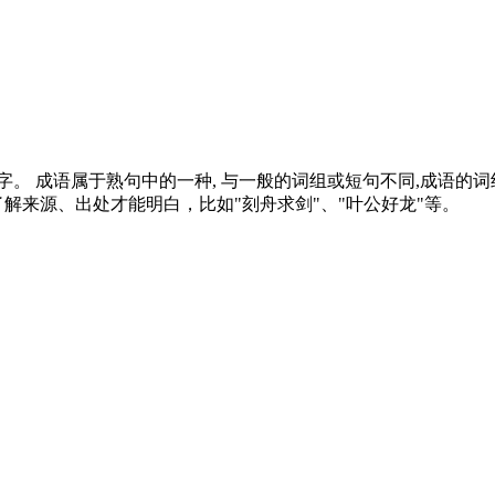
。 成语属于熟句中的一种, 与一般的词组或短句不同,成语的
了解来源、出处才能明白，比如"刻舟求剑"、"叶公好龙"等。