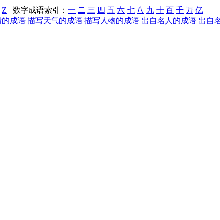
Z
数字成语索引：
一
二
三
四
五
六
七
八
九
十
百
千
万
亿
情的成语
描写天气的成语
描写人物的成语
出自名人的成语
出自