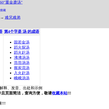
360"重金袭汤"
搜藏
→
难兄难弟
语
第4个字是 汤 的成语
固若金汤
蹈火探汤
蹈火赴汤
沸沸汤汤
浩浩汤汤
握炭流汤
入火赴汤
峨峨汤汤
解释、发音、出处和示例
，并且页面简洁，查询方便，敬请
收藏本站
!!!
!!