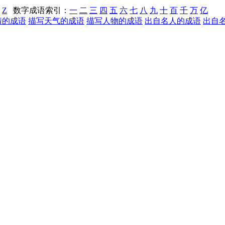
Z
数字成语索引：
一
二
三
四
五
六
七
八
九
十
百
千
万
亿
情的成语
描写天气的成语
描写人物的成语
出自名人的成语
出自