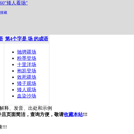
360"矮人看场"
搜藏
语
第4个字是 场 的成语
驰骋疆场
粉墨登场
十里洋场
袍笏登场
效死疆场
矮子观场
矮人观场
血染沙场
解释、发音、出处和示例
，并且页面简洁，查询方便，敬请
收藏本站
!!!
!!