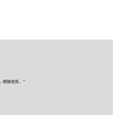
，便随他笑。”