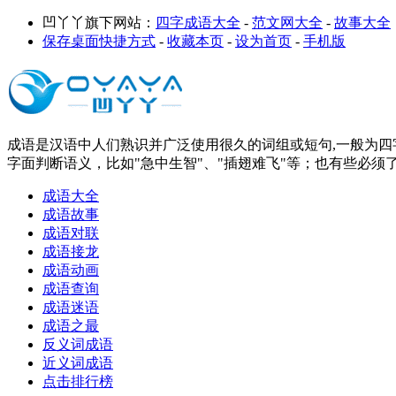
凹丫丫旗下网站：
四字成语大全
-
范文网大全
-
故事大全
保存桌面快捷方式
-
收藏本页
-
设为首页
-
手机版
成语是汉语中人们熟识并广泛使用很久的词组或短句,一般为四字
字面判断语义，比如"急中生智"、"插翅难飞"等；也有些必须
成语大全
成语故事
成语对联
成语接龙
成语动画
成语查询
成语迷语
成语之最
反义词成语
近义词成语
点击排行榜