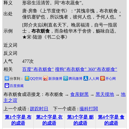
释义
形容生活清苦。同“布衣蔬食”。
唐·房鲁《上节度使书》：“其愧非愧，布衣粝食，
出处
僮饥蹇驴也，所以愧者，彼何人也，予何人也。”
[郑介夫]以刚直名天下。晚居福清，自号一指居
示例
士，
布衣粝食
，而杂植华木于舍傍，觞咏自适。
★宋·陆游《书二公事》
近义词
反义词
人气
477
次
相关
百度"布衣粝食"
搜狗"布衣粝食"
360"布衣粝食"
分享到：
QQ空间
新浪微博
腾讯微博
人人网
开心网
百度搜藏
布衣粝食成语接龙：布衣粝食 →
食亲财黑
→
黑天摸地
→
地
主之谊
上一个成语 :
蹉跎时日
下一个成语 :
撮科打閧
第1个字是 布
第2个字是 衣
第3个字是 粝
第4个字是 食
的成语
的成语
的成语
的成语