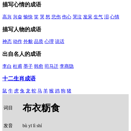
描写心情的成语
高兴
兴奋
愉快
笑
哭
怒
悲伤
伤心
哭泣
发呆
生气
泪
心情
描写人物的成语
神态
动作
外貌
品质
心理
说话
出自名人的成语
李白
杜甫
墨子
韩愈
司马迁
李商隐
十二生肖成语
鼠
牛
虎
兔
龙
蛇
马
羊
猴
鸡
狗
猪
布衣粝食
词目
发音
bù yī lì shí