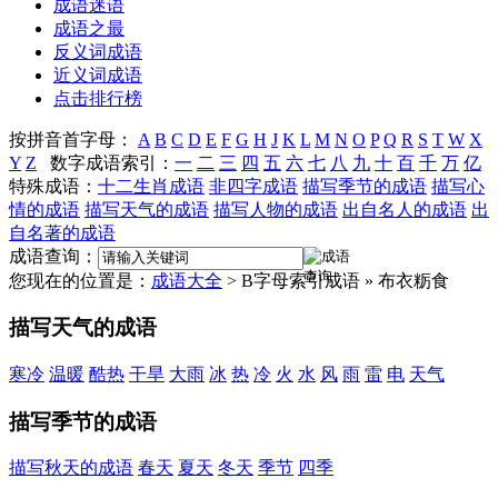
成语迷语
成语之最
反义词成语
近义词成语
点击排行榜
按拼音首字母：
A
B
C
D
E
F
G
H
J
K
L
M
N
O
P
Q
R
S
T
W
X
Y
Z
数字成语索引：
一
二
三
四
五
六
七
八
九
十
百
千
万
亿
特殊成语：
十二生肖成语
非四字成语
描写季节的成语
描写心
情的成语
描写天气的成语
描写人物的成语
出自名人的成语
出
自名著的成语
成语查询：
您现在的位置是：
成语大全
> B字母索引成语 » 布衣粝食
描写天气的成语
寒冷
温暖
酷热
干旱
大雨
冰
热
冷
火
水
风
雨
雷
电
天气
描写季节的成语
描写秋天的成语
春天
夏天
冬天
季节
四季