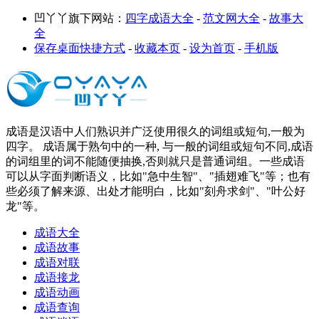
凹丫丫旗下网站：
四字成语大全
-
范文网大全
-
故事大
全
保存桌面快捷方式
-
收藏本页
-
设为首页
-
手机版
成语是汉语中人们熟识并广泛使用很久的词组或短句,一般为
四字。 成语属于熟句中的一种, 与一般的词组或短句不同,成语
的词组里的词不能随便抽换,否则就只是普通词组。一些成语
可以从字面判断语义，比如"急中生智"、"插翅难飞"等；也有
些必须了解来源、出处才能明白，比如"刻舟求剑"、"叶公好
龙"等。
成语大全
成语故事
成语对联
成语接龙
成语动画
成语查询