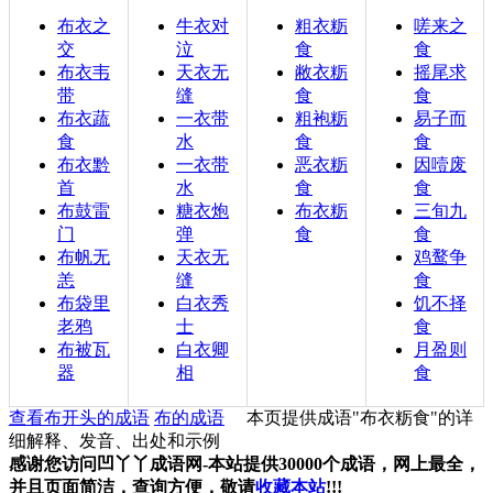
布衣之
牛衣对
粗衣粝
嗟来之
交
泣
食
食
布衣韦
天衣无
敝衣粝
摇尾求
带
缝
食
食
布衣蔬
一衣带
粗袍粝
易子而
食
水
食
食
布衣黔
一衣带
恶衣粝
因噎废
首
水
食
食
布鼓雷
糖衣炮
布衣粝
三旬九
门
弹
食
食
布帆无
天衣无
鸡鹜争
恙
缝
食
布袋里
白衣秀
饥不择
老鸦
士
食
布被瓦
白衣卿
月盈则
器
相
食
查看布开头的成语
布的成语
本页提供成语"布衣粝食"的详
细解释、发音、出处和示例
感谢您访问凹丫丫成语网-本站提供30000个成语，网上最全，
并且页面简洁，查询方便，敬请
收藏本站
!!!